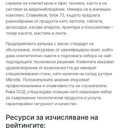
сервиза на компютърна и офис техника, както и на
системи за видеонаблюдение. Намира се в жилищен
комплекс Славейков, блок 72, където предлага
разнообразие от продукти като лаптопи, таблети,
аксесоари, касови апарати, принтери и консумативи –
тонер касети, мастила и ленти.
Предприятието изпъква с висок стандарт на
обслужване, осигуряван от квалифициран екип, който
дава компетентни съвети и подпомага избора на най-
подходящите технически решения. Клиентите изказват
удовлетворение от възможността да намерят
специализирани стоки, като налични на склад рутери
Mikrotik. Положителните мнения открояват
професионализма и отзивчивостта на служителите.
Рива ООД утвърждава позиции като надежден избор
за съвременни технологични продукти и услуги,
гарантирайки сигурност и качество.
Ресурси за изчисляване на
рейтингите: