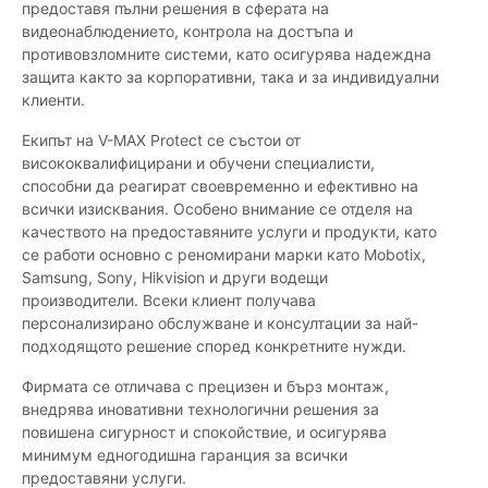
предоставя пълни решения в сферата на
видеонаблюдението, контрола на достъпа и
противовзломните системи, като осигурява надеждна
защита както за корпоративни, така и за индивидуални
клиенти.
Екипът на V-MAX Protect се състои от
висококвалифицирани и обучени специалисти,
способни да реагират своевременно и ефективно на
всички изисквания. Особено внимание се отделя на
качеството на предоставяните услуги и продукти, като
се работи основно с реномирани марки като Mobotix,
Samsung, Sony, Hikvision и други водещи
производители. Всеки клиент получава
персонализирано обслужване и консултации за най-
подходящото решение според конкретните нужди.
Фирмата се отличава с прецизен и бърз монтаж,
внедрява иновативни технологични решения за
повишена сигурност и спокойствие, и осигурява
минимум едногодишна гаранция за всички
предоставяни услуги.