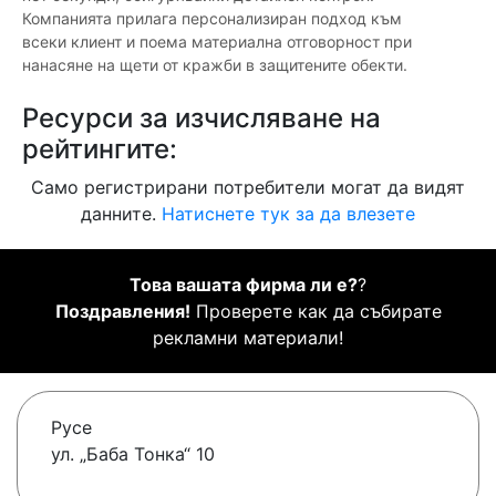
Компанията прилага персонализиран подход към
всеки клиент и поема материална отговорност при
нанасяне на щети от кражби в защитените обекти.
Ресурси за изчисляване на
рейтингите:
Само регистрирани потребители могат да видят
данните.
Натиснете тук за да влезете
Това вашата фирма ли е?
?
Поздравления!
Проверете как да събирате
рекламни материали!
Русе
ул. „Баба Тонка“ 10