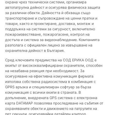
охрана чрез технически системи, организира
автопатрулна дейност и осигурява физическа защита
за различни обекти. Дейността ѝ обхваща също
транспортиране и съпровождане на ценни пратки и
товари, както и проектиране, доставка, монтаж и
поддръжка на системи за сигурност, включително
пожароизвестяване, пожарогасене, контрол на
достъпа и система за видеонаблюдение. Компанията
разполага с официален лиценз за извършване на
охранителна дейност в България.
Сред ключовите предимства на СОД ЕРИКА ООД е
екипът от висококвалифицирани охранители, способен
на незабавна реакция при необходимост. За
осигуряване на ефективна комуникация фирмата
използва собствена радиосистема в комбинация с
GPRS връзка и специализиран софтуер за бърза
комуникация с всички екипи в страната. В
допълнение, внедрената GPS система с електронна
карта DATAMAP позволява проследяване на събития от
охраняваните обекти и движението на патрулите на
пет секунди, осигурявайки детайлен контрол.