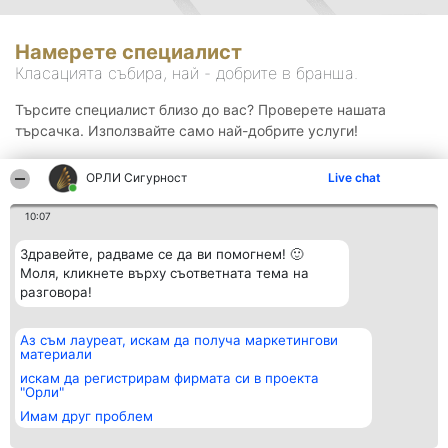
Намерете специалист
Класацията събира, най - добрите в бранша.
Търсите специалист близо до вас? Проверете нашата
търсачка. Използвайте само най-добрите услуги!
ОРЛИ Сигурност
Live chat
Търсене
10:07
Здравейте, радваме се да ви помогнем! 🙂
Моля, кликнете върху съответната тема на
разговора!
Аз съм лауреат, искам да получа маркетингови
Организатор на
Класация
Контакти
материали
класиране
Победители
Контакти
Beautiful Company S.R.L.
Списък на
искам да регистрирам фирмата си в проекта
BulevardulAleea Timișul De
всички
"Орли"
Sus Nr. 2, Bl. A30, Sc. A, Et.
победители
Имам друг проблем
4, Ap. 13
Правила
București 53-238
Статут/Устав
CUI 36737675
Политика за