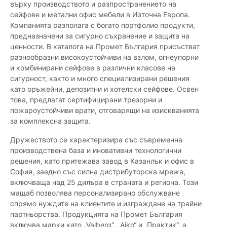
върху производството и разпространението на
сейфове и метални офис мебели в Източна Европа.
Компанията разполага с богато портфолио продукти,
предназначени за сигурно съхранение и защита на
ценности. В каталога на Промет България присъстват
разнообразни високоустойчиви на взлом, огнеупорни
и комбинирани сейфове в различни класове на
сигурност, както и много специализирани решения
като оръжейни, депозитни и хотелски сейфове. Освен
това, предлагат сертифицирани трезорни и
пожароустойчиви врати, отговарящи на изискванията
за комплексна защита.
Дружеството се характеризира със съвременна
производствена база и иновативни технологични
решения, като притежава завод в Казанлък и офис в
София, заедно със силна дистрибуторска мрежа,
включваща над 25 дилъра в страната и региона. Този
мащаб позволява персонализирано обслужване
спрямо нуждите на клиентите и изграждане на трайни
партньорства. Продукцията на Промет България
включва марки като „Valberg“, „Aiko“ и „Практик“, а