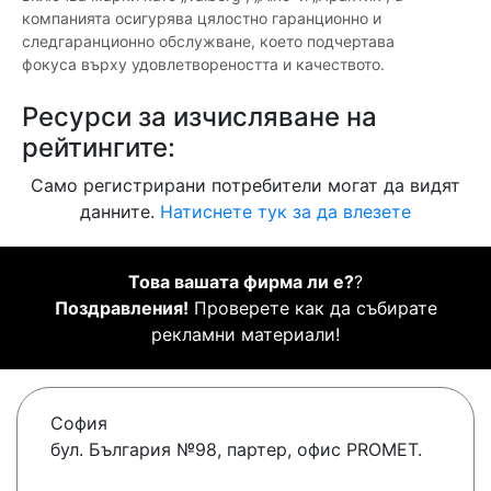
компанията осигурява цялостно гаранционно и
следгаранционно обслужване, което подчертава
фокуса върху удовлетвореността и качеството.
Ресурси за изчисляване на
рейтингите:
Само регистрирани потребители могат да видят
данните.
Натиснете тук за да влезете
Това вашата фирма ли е?
?
Поздравления!
Проверете как да събирате
рекламни материали!
София
бул. България №98, партер, офис PROMET.