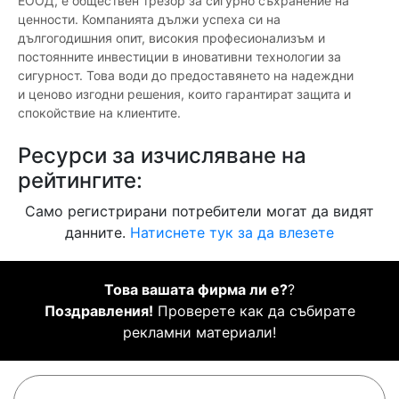
ЕООД, е обществен трезор за сигурно съхранение на
ценности. Компанията дължи успеха си на
дългогодишния опит, високия професионализъм и
постоянните инвестиции в иновативни технологии за
сигурност. Това води до предоставянето на надеждни
и ценово изгодни решения, които гарантират защита и
спокойствие на клиентите.
Ресурси за изчисляване на
рейтингите:
Само регистрирани потребители могат да видят
данните.
Натиснете тук за да влезете
Това вашата фирма ли е?
?
Поздравления!
Проверете как да събирате
рекламни материали!