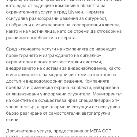
като една от водещите компании в областта на
охранителните услуги в град Шумен. Фирмата
осигурява разнообразни решения за сигурност,
съобразени с изискванията на корпоративни клиенти,
както и на частни лица, като се стреми да отговори на
различни потребности в сферата.
Сред ключовите услуги на компанията се нареждат
проектирането и изграждането на сигнално-
охранителни и пожароизвестителни системи,
внедряването на системи за видеонаблюдение, както
и инсталирането на модерни системи за контрол на
достъп и видеодомофонни решения. Компанията
предлага и физическа охрана на обекти, извършвана
от лицензирани униформени служители. Мониторингът
на обектите се осъществява чрез специализиран 24-
часов център, а при алармени ситуации се осигурява
бързо реагиране от самостоятелни автопатрулни
екипи.
Допълнителна услуга, предоставяна от МЕГА СОТ