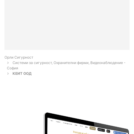
Орли Сигурност
Системи за сигурност, Охранителни фирми, Видеонаблюдение -
София
КЕИТ ООД