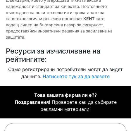
Швейцария, което утвърждава тяхната висока
надеждност и стандарт за качество. Постоянното
въвеждане на нови технологии и прилагането на
нанотехнологични решения открояват
КЕИТ
като
водещ лидер на българския пазар за сигурност,
предоставяйки иновативни решения за засилване на
защитата.
Ресурси за изчисляване на
рейтингите:
Само регистрирани потребители могат да видят
данните.
Натиснете тук за да влезете
Това вашата фирма ли е?
?
Поздравления!
Проверете как да събирате
рекламни материали!