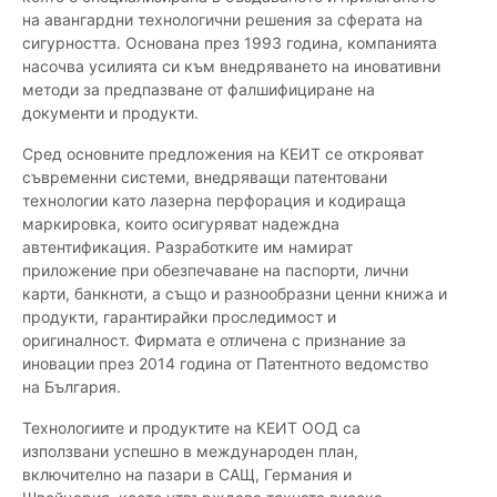
на авангардни технологични решения за сферата на
сигурността. Основана през 1993 година, компанията
насочва усилията си към внедряването на иновативни
методи за предпазване от фалшифициране на
документи и продукти.
Сред основните предложения на КЕИТ се открояват
съвременни системи, внедряващи патентовани
технологии като лазерна перфорация и кодираща
маркировка, които осигуряват надеждна
автентификация. Разработките им намират
приложение при обезпечаване на паспорти, лични
карти, банкноти, а също и разнообразни ценни книжа и
продукти, гарантирайки проследимост и
оригиналност. Фирмата е отличена с признание за
иновации през 2014 година от Патентното ведомство
на България.
Технологиите и продуктите на КЕИТ ООД са
използвани успешно в международен план,
включително на пазари в САЩ, Германия и