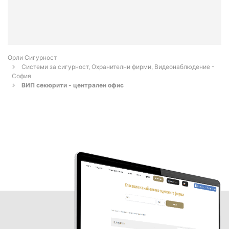
Орли Сигурност
Системи за сигурност, Охранителни фирми, Видеонаблюдение -
София
ВИП секюрити - централен офис