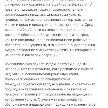
сигурността и охранителната дейност в България. С
повече от двадесет години професионален опит,
организацията предлага широка гама услуги,
предназначени за корпоративния сектор, както и за
малки и средни предприятия и частни клиенти. Сред
основните ѝ дейности са физическата охрана на
различни обекти и събития, мониторинг и контрол,
както и специализирани инженерингови решения в
областта на сигурността, включително внедряване на
видеонаблюдение с изкуствен интелект и извършване
на касови и инкасови операции.
Компанията има обхват на дейността си в над 1000
населени места в страната, като разполага с екип от
над 5000 висококвалифицирани служители,
преминали обучение по стандартите на
Международната Бодигард Асоциация. Иновативният
подход и инвестициите в обучение и развитие на
персонала гарантират предоставяне на надеждни и
качествени услуги. Стремежът към прецизно
обслужване и индивидуален подход към клиентите се