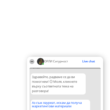
ОРЛИ Сигурност
Live chat
21:22
Здравейте, радваме се да ви
помогнем! 🙂 Моля, кликнете
върху съответната тема на
разговора!
Аз съм лауреат, искам да получа
маркетингови материали