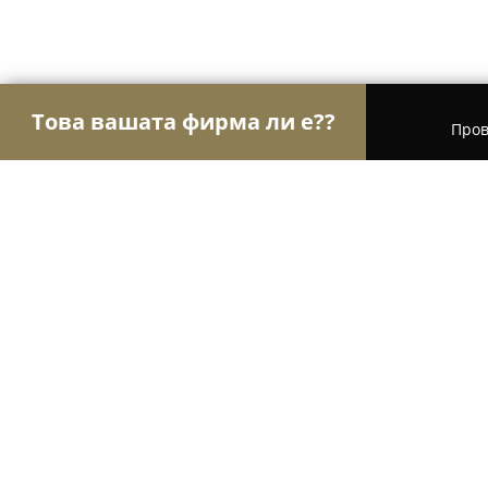
Това вашата фирма ли е??
Пров
Орли Сигурност
Системи за сигурност, Охра
СВЕТ
8.8
(42)
Добрич, Dobrich