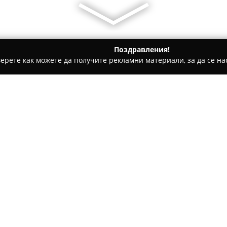
Поздравления!
ерете как можете да получите рекламни материали, за да се нас
нителни фирми, Видеонаблюдение - Добрич
СВЕТ
Относно компанията:
СВЕТ
ООД представлява добре
областта на пожарната безопа
централа в град Добрич. Ком
професионални решения за п
на дейностите включва прое
пожароизвестителни системи