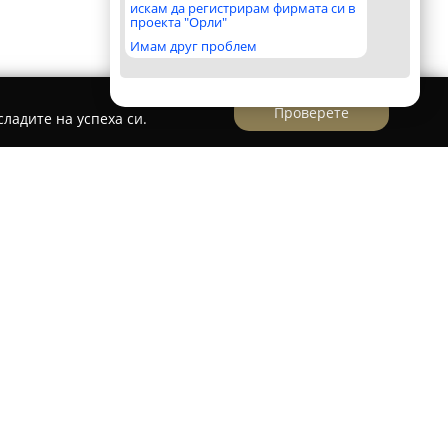
искам да регистрирам фирмата си в
проекта "Орли"
Имам друг проблем
Проверете
ладите на успеха си.
 позната българска фирма, работеща в
сност, с над три десетилетия практика и
панията предоставя комплексни и
ревенция и предпазване от пожари. Обхватът
ктиране, изграждане и поддръжка на модерни
, съобразени с текущите национални