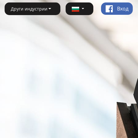
Вход
Други индустрии