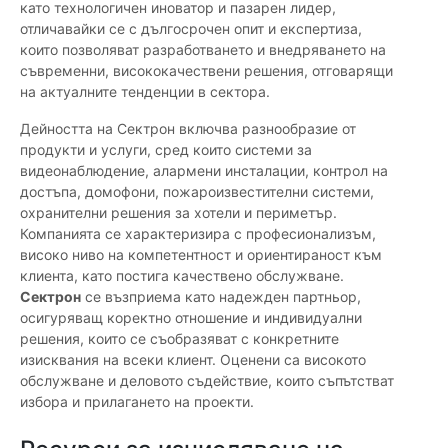
като технологичен иноватор и пазарен лидер,
отличавайки се с дългосрочен опит и експертиза,
които позволяват разработването и внедряването на
съвременни, висококачествени решения, отговарящи
на актуалните тенденции в сектора.
Дейността на Сектрон включва разнообразие от
продукти и услуги, сред които системи за
видеонаблюдение, алармени инсталации, контрол на
достъпа, домофони, пожароизвестителни системи,
охранителни решения за хотели и периметър.
Компанията се характеризира с професионализъм,
високо ниво на компетентност и ориентираност към
клиента, като постига качествено обслужване.
Сектрон
се възприема като надежден партньор,
осигуряващ коректно отношение и индивидуални
решения, които се съобразяват с конкретните
изисквания на всеки клиент. Оценени са високото
обслужване и деловото съдействие, които съпътстват
избора и прилагането на проекти.