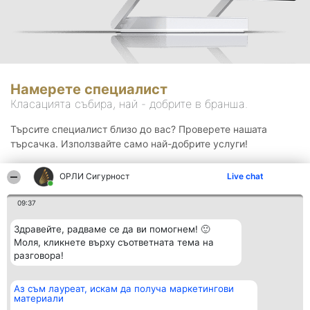
Намерете специалист
Класацията събира, най - добрите в бранша.
Търсите специалист близо до вас? Проверете нашата
търсачка. Използвайте само най-добрите услуги!
ОРЛИ Сигурност
Live chat
Търсене
09:37
Здравейте, радваме се да ви помогнем! 🙂
Моля, кликнете върху съответната тема на
разговора!
Аз съм лауреат, искам да получа маркетингови
Организатор на
Класация
Контакти
материали
класиране
Победители
Контакти
Beautiful Company S.R.L.
Списък на