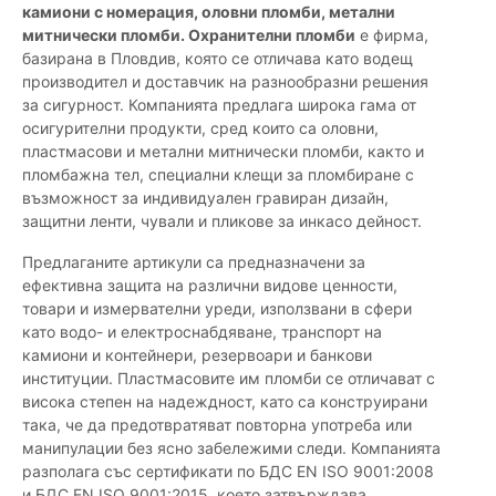
камиони с номерация, оловни пломби, метални
митнически пломби. Охранителни пломби
е фирма,
базирана в Пловдив, която се отличава като водещ
производител и доставчик на разнообразни решения
за сигурност. Компанията предлага широка гама от
осигурителни продукти, сред които са оловни,
пластмасови и метални митнически пломби, както и
пломбажна тел, специални клещи за пломбиране с
възможност за индивидуален гравиран дизайн,
защитни ленти, чували и пликове за инкасо дейност.
Предлаганите артикули са предназначени за
ефективна защита на различни видове ценности,
товари и измервателни уреди, използвани в сфери
като водо- и електроснабдяване, транспорт на
камиони и контейнери, резервоари и банкови
институции. Пластмасовите им пломби се отличават с
висока степен на надеждност, като са конструирани
така, че да предотвратяват повторна употреба или
манипулации без ясно забележими следи. Компанията
разполага със сертификати по БДС EN ISO 9001:2008
и БДС EN ISO 9001:2015, което затвърждава