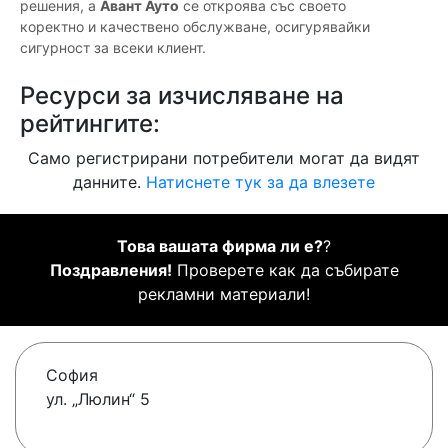
решения, а
Авант Ауто
се откроява със своето
коректно и качествено обслужване, осигурявайки
сигурност за всеки клиент.
Ресурси за изчисляване на
рейтингите:
Само регистрирани потребители могат да видят
данните.
Натиснете тук за да влезете
Това вашата фирма ли е?
?
Поздравления!
Проверете как да събирате
рекламни материали!
София
ул. „Люлин“ 5