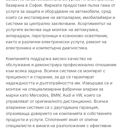
базирана в София. Фирмата предоставя пълна гама от
услуги за защита и оборудване на автомобили, сред
които са инсталиране на автоаларми, имобилайзери и
системи за централно заключване. Асортиментът на
услугите включва още монтаж на автомузика,
антирадари, парктроници и ксеноново осветление,
както и различни електрически услуги, ремонт на
електроника и компютърна диагностика.
Компанията поддържа високо качество на
обслужване и демонстрира професионално отношение
към всяка задача. Всички системи се монтират с
прецизност и старание, за да се гарантират
надеждността и дълготрайността им. Извършва се и
монтаж на специализирани фабрични аларми за
марки като Mercedes, BMW, Audi и VW, които се
управляват от оригиналното дистанционно. Всички
алармени системи са с двугодишна гаранция,
отразяваща доверието на компанията в собствените
продукти и услуги. Сплотеният екип от опитни
специалисти е винаги на разположение с ефективни