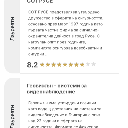
СОТ РУСЕ
СОТ РУСЕ представлява утвърдено
дружество в сферата на сигурността,
Лауреати
основано през март 1997 година като
първата частна фирма за сигнално-
охранителна дейност в град Русе. С
натрупан опит през годините,
компанията осигурява всеобхватни и
сигурни ...
8.2
Геовижън - системи за
видеонаблюдение
Геовижън има утвърдени позиции
Лауреати
като водещ доставчик на системи за
видеонаблюдение в България с опит
над 23 години в сферата на
сигурността. Фирмата се фокусира