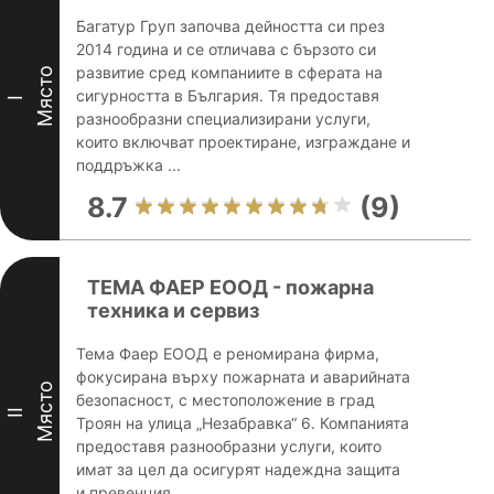
Багатур Груп започва дейността си през
2014 година и се отличава с бързото си
развитие сред компаниите в сферата на
Място
сигурността в България. Тя предоставя
I
разнообразни специализирани услуги,
които включват проектиране, изграждане и
поддръжка ...
8.7
(9)
ТЕМА ФАЕР ЕООД - пожарна
техника и сервиз
Тема Фаер ЕООД е реномирана фирма,
фокусирана върху пожарната и аварийната
Място
безопасност, с местоположение в град
II
Троян на улица „Незабравка“ 6. Компанията
предоставя разнообразни услуги, които
имат за цел да осигурят надеждна защита
и превенция ...